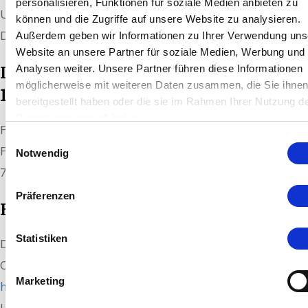
personalisieren, Funktionen für soziale Medien anbieten zu
Umsatzsteuergesetz:
können und die Zugriffe auf unsere Website zu analysieren.
DE331286393
Außerdem geben wir Informationen zu Ihrer Verwendung uns
Website an unsere Partner für soziale Medien, Werbung und
Inhaltlich Verantwortlicher gem. §
Analysen weiter. Unsere Partner führen diese Informationen
möglicherweise mit weiteren Daten zusammen, die Sie ihne
18 Abs.2 MStV:
bereitgestellt haben oder die sie im Rahmen Ihrer Nutzung d
Dienste gesammelt haben.
Patrick Schlenker
Einwilligungsauswahl
Friedhofstraße 1a
Notwendig
77963 Schwanau
Präferenzen
EU-Streitschlichtung
Statistiken
Die Europäische Kommission stellt eine Plattform zur
Online-Streitbeilegung (OS) bereit:
Marketing
https://ec.europa.eu/consumers/odr
.
Unsere E-Mail-Adresse finden Sie oben im