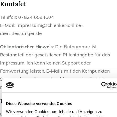
Kontakt
Telefon: 07824 6594604
E-Mail: impressum@schlenker-online-
dienstleistungen.de
Obligatorischer Hinweis:
Die Rufnummer ist
Bestandteil der gesetzlichen Pflichtangabe für das
Impressum. Ich kann keinen Support oder
Fernwartung leisten. E-Mails mit den Kernpunkten
Support, kurze Fragen, Nachfragen oder Rat können
nicht beantwortet werden.
Umsatzsteuer-ID
Diese Webseite verwendet Cookies
Wir verwenden Cookies, um Inhalte und Anzeigen zu
Umsatzsteuer-Identifikationsnummer gemäß § 27 a