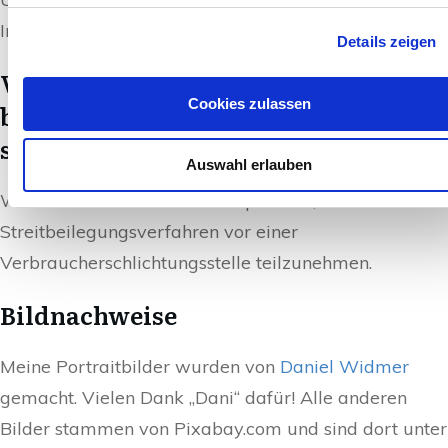
Impressum.
Details zeigen
Verbraucher­streit­
Cookies zulassen
beilegung/Universal­schlichtungs­
stelle
Auswahl erlauben
Wir sind nicht bereit oder verpflichtet, an
Streitbeilegungsverfahren vor einer
Verbraucherschlichtungsstelle teilzunehmen.
Bildnachweise
Meine Portraitbilder wurden von
Daniel Widmer
gemacht. Vielen Dank „Dani“ dafür! Alle anderen
Bilder stammen von Pixabay.com und sind dort unter